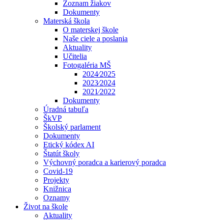
Zoznam žiakov
Dokumenty
Materská škola
O materskej škole
Naše ciele a poslania
Aktuality
Učitelia
Fotogaléria MŠ
2024⁄2025
2023⁄2024
2021⁄2022
Dokumenty
Úradná tabuľa
ŠkVP
Školský parlament
Dokumenty
Etický kódex AI
Štatút školy
Výchovný poradca a karierový poradca
Covid-19
Projekty
Knižnica
Oznamy
Život na škole
Aktuality