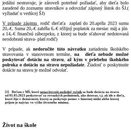
jedálni nestravuje, je zároveň potrebné požiadať, aby dieťa bolo
zaradené do zoznamu stravníkov a odovzdať zápisný lístok do ŠJ.(
vyžiadať u vedúcej ŠJ)
V prípade záujmu
rodič dieťaťa zaplatí do 20.apríla 2023 sumu
20,-€. Suma 20,-€ zahŕňa 6,-€ réžijný poplatok za mesiac máj a jún
a 14,-€ finančnú zábezpeku, z ktorej sa bude sťahovať nedotovaná
neodobratá strava- platí rodič)
V prípade, ak
nedoručíte túto návratku
zariadeniu školského
stravovania v stanovenom termíne,
na dieťa nebude možné
poskytovať dotáciu na stravu
,
až kým v priebehu školského
polroka o dotáciu na stravu nepožiadate
. Žiadosť o poskytnutie
dotácie na stravu je možné odvolať.
[1] Deťom v MŠ, ktoré
nenavštevujú posledný ročník
sa bude dotácia na stravu
od 01.05.2023 poskytovať za rovnakých podmienok, ako doteraz, t.j. ak ide o dieťa,
ktoré žije v domácnosti, ktorej sa poskytuje pomoc v hmotnej núdzi alebo ktorej
príjem je najviac vo výške životného minima.
Život na škole