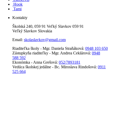
Hook
Tami
Kontakty
Školská 240, 059 91 Veľký Slavkov 059 91
Veľký Slavkov Slovakia
Email:
skolaslavkov@gmail.com
Riaditeľka školy - Mgr. Daniela Straňáková:
0948 103 650
Zástupkyňa riaditeľky - Mgr. Andrea Ceklárová:
0948
588 592
Ekonómka - Anna Grešová:
052/7893181
Vedúca školskej jedálne - Bc. Miroslava Rindošová:
0911
525 664