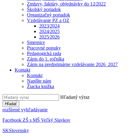
Zmluvy, faktúry, objednávky do 12⁄2022
Školský poriadok
Organizačný poriadok
Vzdelávanie PZ a OZ
2023⁄2024
2024⁄2025
2025⁄2026
Smernice
Pracovné ponuky
Pedagogická rada
Zápis do 1. ročníka
Zápis na predprimárne vzdelávanie 2026_2027
Kontakt
Kontakt
Napíšte nám
Žiacka knižka
Hľadaný výraz
Hľadať
rozšírené vyhľadávanie
Facebook ZŠ s MŠ Veľký Slavkov
SK
Slovensky