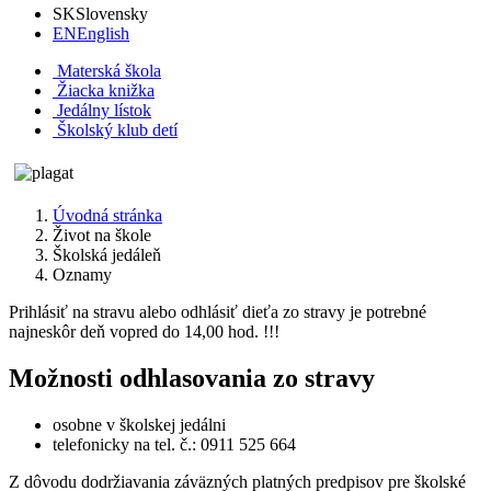
SK
Slovensky
EN
English
Materská škola
Žiacka knižka
Jedálny lístok
Školský klub detí
Úvodná stránka
Život na škole
Školská jedáleň
Oznamy
Prihlásiť na stravu alebo odhlásiť dieťa zo stravy je potrebné
najneskôr deň vopred do 14,00 hod. !!!
Možnosti odhlasovania zo stravy
osobne v školskej jedálni
telefonicky na tel. č.: 0911 525 664
Z dôvodu dodržiavania záväzných platných predpisov pre školské