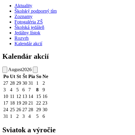
Aktuality
Školský podporný tím
Zoznamy
Fotogaléria ZŠ
Školská jedáleň
Jedálny lístok
Rozvrh
Kalendár akcií
Kalendár akcií
August
2026
Po
Ut
St
Št
Pia
So
Ne
27
28
29
30
31
1
2
3
4
5
6
7
8
9
10
11
12
13
14
15
16
17
18
19
20
21
22
23
24
25
26
27
28
29
30
31
1
2
3
4
5
6
Sviatok a výročie