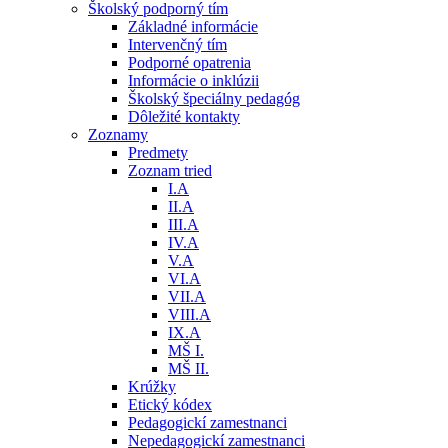
Školský podporný tím
Základné informácie
Intervenčný tím
Podporné opatrenia
Informácie o inklúzii
Školský špeciálny pedagóg
Dôležité kontakty
Zoznamy
Predmety
Zoznam tried
I.A
II.A
III.A
IV.A
V.A
VI.A
VII.A
VIII.A
IX.A
MŠ I.
MŠ II.
Krúžky
Etický kódex
Pedagogickí zamestnanci
Nepedagogickí zamestnanci