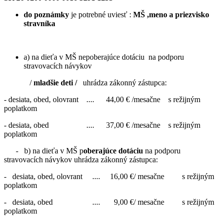
do poznámky
je potrebné uviesť :
MŠ ,meno a priezvisko
stravníka
a) na dieťa v MŠ nepoberajúce dotáciu na podporu
stravovacích návykov
/
mladšie deti /
uhrádza zákonný zástupca:
- desiata, obed, olovrant .... 44,00 € /mesačne s režijným
poplatkom
- desiata, obed .... 37,00 € /mesačne s režijným
poplatkom
- b) na dieťa v MŠ p
oberajúce dotáciu
na podporu
stravovacích návykov uhrádza zákonný zástupca:
- desiata, obed, olovrant .... 16,00 €/ mesačne s režijným
poplatkom
- desiata, obed .... 9,00 €/ mesačne s režijným
poplatkom