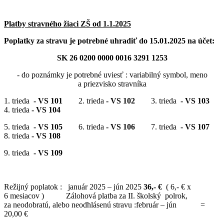
Platby stravného žiaci ZŠ od 1.1.2025
Poplatky za stravu je potrebné uhradiť do 15.01.2025 na účet:
SK 26 0200 0000 0016 3291 1253
- do poznámky je potrebné uviesť : variabilný symbol, meno
a priezvisko stravníka
1. trieda
- VS 101
2. trieda
- VS 102
3. trieda
- VS 103
4. trieda
- VS 104
5. trieda
- VS 105
6. trieda
- VS 106
7. trieda
- VS 107
8. trieda
- VS 108
9. trieda
- VS 109
Režijný poplatok : január 2025 – jún 2025
36,- €
( 6,- € x
6 mesiacov ) Zálohová platba za II. školský polrok,
za neodobratú, alebo neodhlásenú stravu :február – jún =
20,00 €