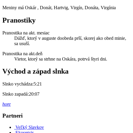
Meniny má
Oskár
, Donát, Hartvig, Virgín, Donáta, Virgínia
Pranostiky
Pranostika na akt. mesiac
Dážď, ktorý v auguste doobeda prší, skorej ako obed minie,
sa usuší.
Pranostika na akt.deň
Vietor, ktorý sa strhne na Oskára, potrvá štyri dni.
Východ a západ slnka
Slnko vychádza:
5:21
Slnko zapadá:
20:07
hore
Partneri
Veľký Slavkov
Ekoservis