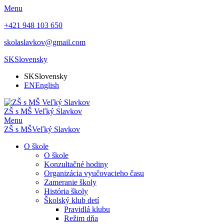
Menu
+421 948 103 650
skolaslavkov@gmail.com
SK
Slovensky
SK
Slovensky
EN
English
ZŠ s MŠ Veľký Slavkov
Menu
ZŠ s MŠ
Veľký Slavkov
O škole
O škole
Konzultačné hodiny
Organizácia vyučovacieho času
Zameranie školy
História školy
Školský klub detí
Pravidlá klubu
Režim dňa