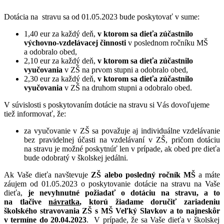
Dotácia na stravu sa od 01.05.2023 bude poskytovať v sume:
1,40 eur za každý deň,
v ktorom sa dieťa zúčastnilo
výchovno-vzdelávacej činnosti
v poslednom ročníku MŠ
a odobralo obed,
2,10 eur za každý deň,
v ktorom sa dieťa zúčastnilo
vyučovania
v ZŠ na prvom stupni a odobralo obed,
2,30 eur za každý deň,
v ktorom sa dieťa zúčastnilo
vyučovania
v ZŠ na druhom stupni a odobralo obed.
V súvislosti s poskytovaním dotácie na stravu si Vás dovoľujeme
tiež informovať, že:
za vyučovanie v ZŠ sa považuje aj individuálne vzdelávanie
bez pravidelnej účasti na vzdelávaní v ZŠ, pričom dotáciu
na stravu je možné poskytnúť len v prípade, ak obed pre dieťa
bude odobratý v školskej jedálni.
Ak Vaše dieťa navštevuje
ZŠ alebo posledný ročník MŠ
a máte
záujem od 01.05.2023 o poskytovanie dotácie na stravu na Vaše
dieťa,
je nevyhnutné požiadať o dotáciu na stravu, a to
na tlačive
návratka
, ktorú
žiadame doručiť zariadeniu
školského stravovania ZŠ s MŠ Veľký Slavkov
a to najneskôr
v termíne do 20.04.2023
. V prípade, že sa Vaše dieťa v školskej