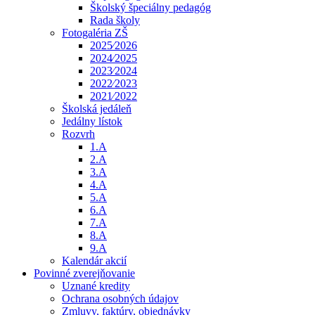
Školský špeciálny pedagóg
Rada školy
Fotogaléria ZŠ
2025⁄2026
2024⁄2025
2023⁄2024
2022⁄2023
2021⁄2022
Školská jedáleň
Jedálny lístok
Rozvrh
1.A
2.A
3.A
4.A
5.A
6.A
7.A
8.A
9.A
Kalendár akcií
Povinné zverejňovanie
Uznané kredity
Ochrana osobných údajov
Zmluvy, faktúry, objednávky