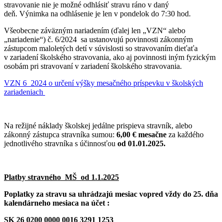
stravovanie nie je možné odhlásiť stravu ráno v daný
deň. Výnimka na odhlásenie je len v pondelok do 7:30 hod.
Všeobecne záväzným nariadením (ďalej len „VZN“ alebo
„nariadenie“) č. 6/2024 sa ustanovujú povinnosti zákonným
zástupcom maloletých detí v súvislosti so stravovaním dieťaťa
v zariadení školského stravovania, ako aj povinnosti iným fyzickým
osobám pri stravovaní v zariadení školského stravovania.
VZN 6_2024 o určení výšky mesačného príspevku v školských
zariadeniach
Na režijné náklady školskej jedálne prispieva stravník, alebo
zákonný zástupca stravníka sumou:
6,00 €
mesačne
za každého
jednotlivého stravníka s účinnosťou
od 01.01.2025.
Platby stravného MŠ od 1.1.2025
Poplatky za stravu sa uhrádzajú mesiac vopred vždy do 25. dňa
kalendárneho mesiaca na účet :
SK 26 0200 0000 0016 3291 1253