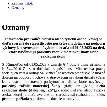
Zápisný lístok
Oznamy
Oznamy
Informácia pre rodiča dieťaťa alebo fyzickú osoba, ktorej je
dieťa zverené do starostlivostio poskytovaní dotácie na podporu
výchovy k stravovacím návykom dieťaťa od 01.05.2023 na deti,
ktoré navštevujú posledný ročník materskej školy alebo
základnú školu.
S účinnosťou od 01.05.2023 v zmysle § 4 ods. 3 písm. a) zákona
č. 544/2010 Z. z. o dotáciách v pôsobnosti Ministerstva práce,
sociálnych vecí a rodiny SR v znení neskorších predpisov, je možné
dotáciu na podporu výchovy k stravovacím návykom dieťaťa (ďalej
len „dotácia na stravu“) poskytnúť na dieťa, ktoré navštevuje
posledný ročník materskej školy
(ďalej len „MŠ“)
alebo
základnú školu
(ďalej len„ ZŠ“)
,
ak rodič dieťaťa, alebo fyzická
osoba, ktorej je dieťa zverené do starostlivosti rozhodnutím súdu,
písomne požiada
o poskytnutie dotácie na stravu.