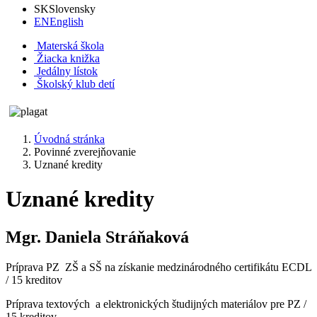
SK
Slovensky
EN
English
Materská škola
Žiacka knižka
Jedálny lístok
Školský klub detí
Úvodná stránka
Povinné zverejňovanie
Uznané kredity
Uznané kredity
Mgr. Daniela Stráňaková
Príprava PZ ZŠ a SŠ na získanie medzinárodného certifikátu ECDL
/ 15 kreditov
Príprava textových a elektronických študijných materiálov pre PZ /
15 kreditov