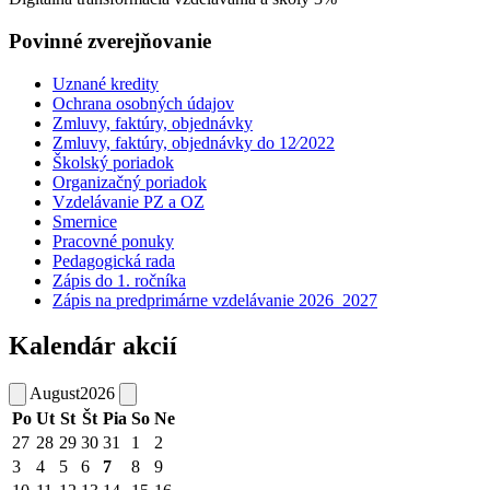
Povinné zverejňovanie
Uznané kredity
Ochrana osobných údajov
Zmluvy, faktúry, objednávky
Zmluvy, faktúry, objednávky do 12⁄2022
Školský poriadok
Organizačný poriadok
Vzdelávanie PZ a OZ
Smernice
Pracovné ponuky
Pedagogická rada
Zápis do 1. ročníka
Zápis na predprimárne vzdelávanie 2026_2027
Kalendár akcií
August
2026
Po
Ut
St
Št
Pia
So
Ne
27
28
29
30
31
1
2
3
4
5
6
7
8
9