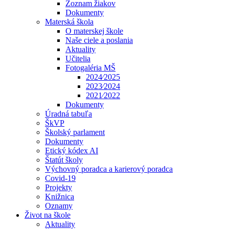
Zoznam žiakov
Dokumenty
Materská škola
O materskej škole
Naše ciele a poslania
Aktuality
Učitelia
Fotogaléria MŠ
2024⁄2025
2023⁄2024
2021⁄2022
Dokumenty
Úradná tabuľa
ŠkVP
Školský parlament
Dokumenty
Etický kódex AI
Štatút školy
Výchovný poradca a karierový poradca
Covid-19
Projekty
Knižnica
Oznamy
Život na škole
Aktuality