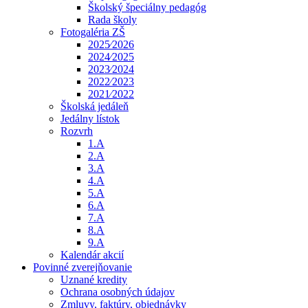
Školský špeciálny pedagóg
Rada školy
Fotogaléria ZŠ
2025⁄2026
2024⁄2025
2023⁄2024
2022⁄2023
2021⁄2022
Školská jedáleň
Jedálny lístok
Rozvrh
1.A
2.A
3.A
4.A
5.A
6.A
7.A
8.A
9.A
Kalendár akcií
Povinné zverejňovanie
Uznané kredity
Ochrana osobných údajov
Zmluvy, faktúry, objednávky