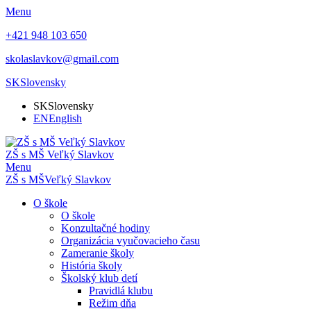
Menu
+421 948 103 650
skolaslavkov@gmail.com
SK
Slovensky
SK
Slovensky
EN
English
ZŠ s MŠ Veľký Slavkov
Menu
ZŠ s MŠ
Veľký Slavkov
O škole
O škole
Konzultačné hodiny
Organizácia vyučovacieho času
Zameranie školy
História školy
Školský klub detí
Pravidlá klubu
Režim dňa