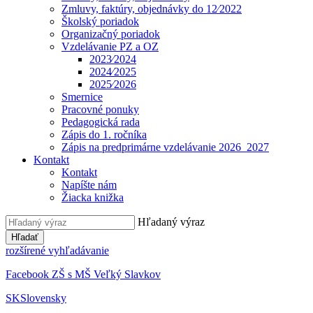
Zmluvy, faktúry, objednávky do 12⁄2022
Školský poriadok
Organizačný poriadok
Vzdelávanie PZ a OZ
2023⁄2024
2024⁄2025
2025⁄2026
Smernice
Pracovné ponuky
Pedagogická rada
Zápis do 1. ročníka
Zápis na predprimárne vzdelávanie 2026_2027
Kontakt
Kontakt
Napíšte nám
Žiacka knižka
Hľadaný výraz
Hľadať
rozšírené vyhľadávanie
Facebook ZŠ s MŠ Veľký Slavkov
SK
Slovensky