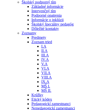
Školský podporný tím
Základné informácie
Intervenčný tím
Podporné opatrenia
Informácie o inklúzii
Školský špeciálny pedagóg
Dôležité kontakty
Zoznamy
Predmety
Zoznam tried
I.A
II.A
III.A
IV.A
V.A
VI.A
VII.A
VIII.A
IX.A
MŠ I.
MŠ II.
Krúžky
Etický kódex
Pedagogickí zamestnanci
Nepedagogickí zamestnanci