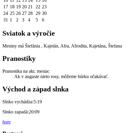
10
11
12
13
14
15
16
17
18
19
20
21
22
23
24
25
26
27
28
29
30
31
1
2
3
4
5
6
Sviatok a výročie
Meniny má
Štefánia
, Kajetán, Afra, Afrodita, Kajetána, Štefana
Pranostiky
Pranostika na akt. mesiac
Ak v auguste nieto rosy, môžeme búrku očakávať.
Východ a západ slnka
Slnko vychádza:
5:19
Slnko zapadá:
20:09
hore