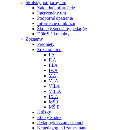
Školský podporný tím
Základné informácie
Intervenčný tím
Podporné opatrenia
Informácie o inklúzii
Školský špeciálny pedagóg
Dôležité kontakty
Zoznamy
Predmety
Zoznam tried
I.A
II.A
III.A
IV.A
V.A
VI.A
VII.A
VIII.A
IX.A
MŠ I.
MŠ II.
Krúžky
Etický kódex
Pedagogickí zamestnanci
Nepedagogickí zamestnanci