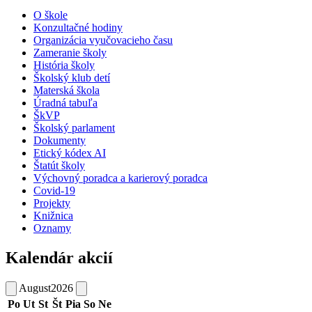
O škole
Konzultačné hodiny
Organizácia vyučovacieho času
Zameranie školy
História školy
Školský klub detí
Materská škola
Úradná tabuľa
ŠkVP
Školský parlament
Dokumenty
Etický kódex AI
Štatút školy
Výchovný poradca a karierový poradca
Covid-19
Projekty
Knižnica
Oznamy
Kalendár akcií
August
2026
Po
Ut
St
Št
Pia
So
Ne