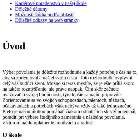
Kariérové poradenstvo v našej škole
Dôležité dátumy
Možnosti štúdia podľa oblastí
Dôležité odkazy na web stránky
Úvod
Výber povolania je dôležité rozhodnutie a každý potrebuje čas na to,
aby sa zorientoval a našiel svoju cestu. Toto rozhodnutie ovplyvní
celý váš budúci život. Možno si teraz myslíte, že je ešte príliš skoro
na takéto rozmýšľanie, ale práve naopak. Čím skôr začnete
uvažovať o svojej budúcnosti, tým lepšie sa na ňu pripravíte.
Zorientovanie sa vo svojich schopnostiach, talentoch, túžbach,
očakávaniach a potrebách však nebýva vždy až také jednoznačné.
Preto je našou úlohou pomáhať žiakom odhaliť ich skrytý potenciál,
poradiť pri výbere študijného zamerania a následne povolania,
v ktorom nájdu uplatnenie, motiváciu a radosť.
O škole