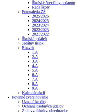
Školský špeciálny pedagóg
Rada školy
Fotogaléria ZŠ
2025⁄2026
2024⁄2025
2023⁄2024
2022⁄2023
2021⁄2022
Školská jedáleň
Jedálny lístok
Rozvrh
1.A
2.A
3.A
4.A
5.A
6.A
7.A
8.A
9.A
Kalendár akcií
Povinné zverejňovanie
Uznané kredity
Ochrana osobných údajov
Zmluvy, faktúry, objednávky