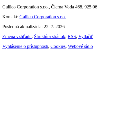
Galileo Corporation s.r.o., Čierna Voda 468, 925 06
Kontakt:
Galileo Corporation s.r.o.
Posledná aktualizácia: 22. 7. 2026
Zmena vzhľadu
,
Štruktúra stránok
,
RSS
,
Vytlačiť
Vyhlásenie o prístupnosti
,
Cookies
,
Webové sídlo