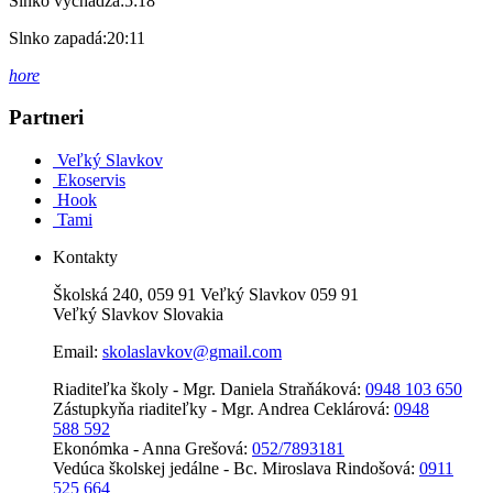
Slnko vychádza:
5:18
Slnko zapadá:
20:11
hore
Partneri
Veľký Slavkov
Ekoservis
Hook
Tami
Kontakty
Školská 240, 059 91 Veľký Slavkov 059 91
Veľký Slavkov Slovakia
Email:
skolaslavkov@gmail.com
Riaditeľka školy - Mgr. Daniela Straňáková:
0948 103 650
Zástupkyňa riaditeľky - Mgr. Andrea Ceklárová:
0948
588 592
Ekonómka - Anna Grešová:
052/7893181
Vedúca školskej jedálne - Bc. Miroslava Rindošová:
0911
525 664