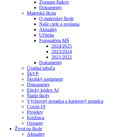
Zoznam žiakov
Dokumenty
Materská škola
O materskej škole
Naše ciele a poslania
Aktuality
Učitelia
Fotogaléria MŠ
2024⁄2025
2023⁄2024
2021⁄2022
Dokumenty
Úradná tabuľa
ŠkVP
Školský parlament
Dokumenty
Etický kódex AI
Štatút školy
Výchovný poradca a karierový poradca
Covid-19
Projekty
Knižnica
Oznamy
Život na škole
Aktuality