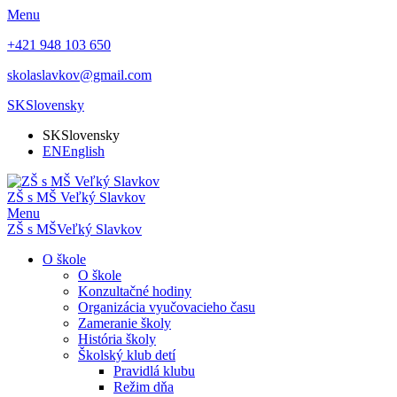
Menu
+421 948 103 650
skolaslavkov@gmail.com
SK
Slovensky
SK
Slovensky
EN
English
ZŠ s MŠ Veľký Slavkov
Menu
ZŠ s MŠ
Veľký Slavkov
O škole
O škole
Konzultačné hodiny
Organizácia vyučovacieho času
Zameranie školy
História školy
Školský klub detí
Pravidlá klubu
Režim dňa