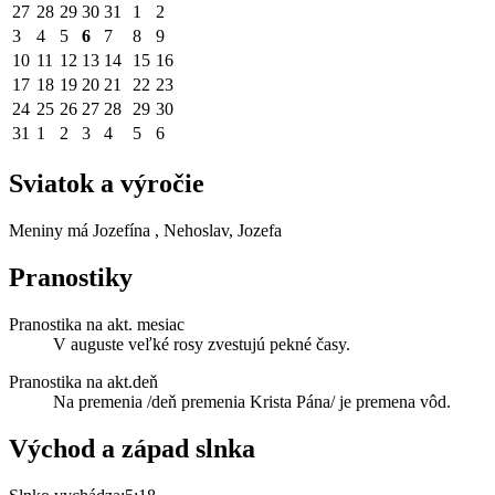
27
28
29
30
31
1
2
3
4
5
6
7
8
9
10
11
12
13
14
15
16
17
18
19
20
21
22
23
24
25
26
27
28
29
30
31
1
2
3
4
5
6
Sviatok a výročie
Meniny má
Jozefína
, Nehoslav, Jozefa
Pranostiky
Pranostika na akt. mesiac
V auguste veľké rosy zvestujú pekné časy.
Pranostika na akt.deň
Na premenia /deň premenia Krista Pána/ je premena vôd.
Východ a západ slnka