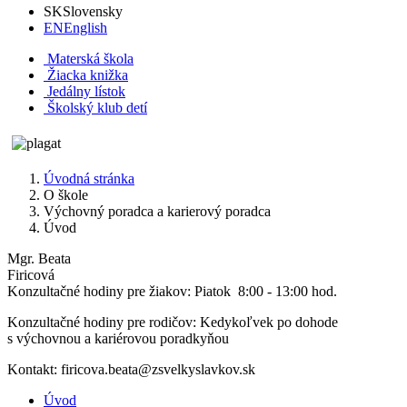
SK
Slovensky
EN
English
Materská škola
Žiacka knižka
Jedálny lístok
Školský klub detí
Úvodná stránka
O škole
Výchovný poradca a karierový poradca
Úvod
Mgr. Beata
Firicov
Konzultačné hodiny pre žiakov: Piatok 8:00 - 13:00 hod.
Konzultačné hodiny pre rodičov: Kedykoľvek po dohode
s výchovnou a kariérovou poradkyňou
Kontakt: firicova.beata@zsvelkyslavkov.sk
Úvod