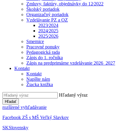
Zmluvy, faktúry, objednávky do 12⁄2022
Školský poriadok
Organizačný poriadok
Vzdelávanie PZ a OZ
2023⁄2024
2024⁄2025
2025⁄2026
Smernice
Pracovné ponuky
Pedagogická rada
Zápis do 1. ročníka
Zápis na predprimárne vzdelávanie 2026_2027
Kontakt
Kontakt
Napíšte nám
Žiacka knižka
Hľadaný výraz
Hľadať
rozšírené vyhľadávanie
Facebook ZŠ s MŠ Veľký Slavkov
SK
Slovensky