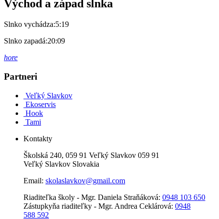
Východ a západ slnka
Slnko vychádza:
5:19
Slnko zapadá:
20:09
hore
Partneri
Veľký Slavkov
Ekoservis
Hook
Tami
Kontakty
Školská 240, 059 91 Veľký Slavkov 059 91
Veľký Slavkov Slovakia
Email:
skolaslavkov@gmail.com
Riaditeľka školy - Mgr. Daniela Straňáková:
0948 103 650
Zástupkyňa riaditeľky - Mgr. Andrea Ceklárová:
0948
588 592