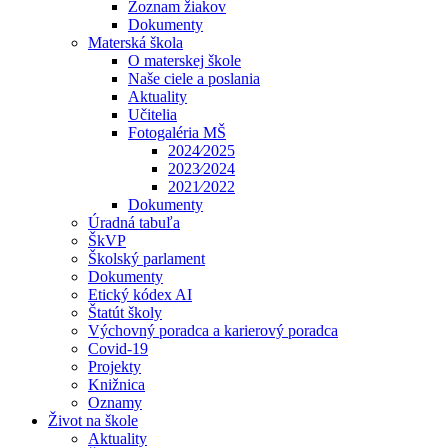
Zoznam žiakov
Dokumenty
Materská škola
O materskej škole
Naše ciele a poslania
Aktuality
Učitelia
Fotogaléria MŠ
2024⁄2025
2023⁄2024
2021⁄2022
Dokumenty
Úradná tabuľa
ŠkVP
Školský parlament
Dokumenty
Etický kódex AI
Štatút školy
Výchovný poradca a karierový poradca
Covid-19
Projekty
Knižnica
Oznamy
Život na škole
Aktuality