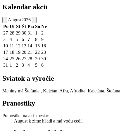
Kalendár akcií
August
2026
Po
Ut
St
Št
Pia
So
Ne
27
28
29
30
31
1
2
3
4
5
6
7
8
9
10
11
12
13
14
15
16
17
18
19
20
21
22
23
24
25
26
27
28
29
30
31
1
2
3
4
5
6
Sviatok a výročie
Meniny má
Štefánia
, Kajetán, Afra, Afrodita, Kajetána, Štefana
Pranostiky
Pranostika na akt. mesiac
August k zime hľadí a rád vodu cedí.