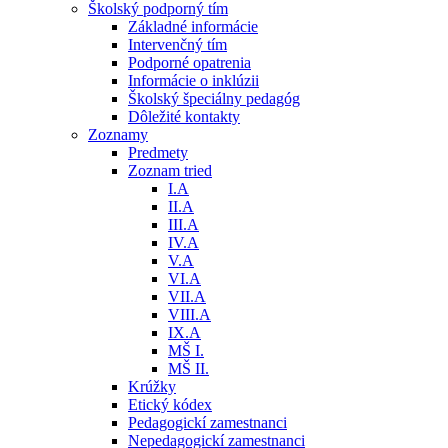
Školský podporný tím
Základné informácie
Intervenčný tím
Podporné opatrenia
Informácie o inklúzii
Školský špeciálny pedagóg
Dôležité kontakty
Zoznamy
Predmety
Zoznam tried
I.A
II.A
III.A
IV.A
V.A
VI.A
VII.A
VIII.A
IX.A
MŠ I.
MŠ II.
Krúžky
Etický kódex
Pedagogickí zamestnanci
Nepedagogickí zamestnanci