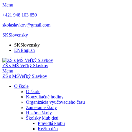
Menu
+421 948 103 650
skolaslavkov@gmail.com
SK
Slovensky
SK
Slovensky
EN
English
ZŠ s MŠ Veľký Slavkov
Menu
ZŠ s MŠ
Veľký Slavkov
O škole
O škole
Konzultačné hodiny
Organizácia vyučovacieho času
Zameranie školy
História školy
Školský klub detí
Pravidlá klubu
Režim dňa