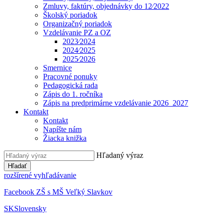
Zmluvy, faktúry, objednávky do 12⁄2022
Školský poriadok
Organizačný poriadok
Vzdelávanie PZ a OZ
2023⁄2024
2024⁄2025
2025⁄2026
Smernice
Pracovné ponuky
Pedagogická rada
Zápis do 1. ročníka
Zápis na predprimárne vzdelávanie 2026_2027
Kontakt
Kontakt
Napíšte nám
Žiacka knižka
Hľadaný výraz
Hľadať
rozšírené vyhľadávanie
Facebook ZŠ s MŠ Veľký Slavkov
SK
Slovensky