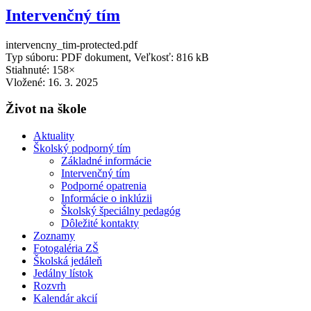
Intervenčný tím
intervencny_tim-protected.pdf
Typ súboru: PDF dokument, Veľkosť: 816 kB
Stiahnuté: 158×
Vložené:
16. 3. 2025
Život na škole
Aktuality
Školský podporný tím
Základné informácie
Intervenčný tím
Podporné opatrenia
Informácie o inklúzii
Školský špeciálny pedagóg
Dôležité kontakty
Zoznamy
Fotogaléria ZŠ
Školská jedáleň
Jedálny lístok
Rozvrh
Kalendár akcií