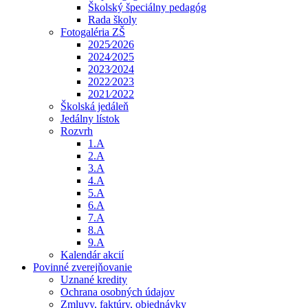
Školský špeciálny pedagóg
Rada školy
Fotogaléria ZŠ
2025⁄2026
2024⁄2025
2023⁄2024
2022⁄2023
2021⁄2022
Školská jedáleň
Jedálny lístok
Rozvrh
1.A
2.A
3.A
4.A
5.A
6.A
7.A
8.A
9.A
Kalendár akcií
Povinné zverejňovanie
Uznané kredity
Ochrana osobných údajov
Zmluvy, faktúry, objednávky