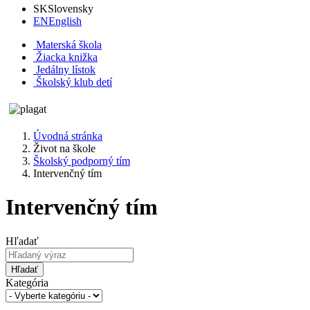
SK
Slovensky
EN
English
Materská škola
Žiacka knižka
Jedálny lístok
Školský klub detí
Úvodná stránka
Život na škole
Školský podporný tím
Intervenčný tím
Intervenčný tím
Hľadať
Hľadať
Kategória