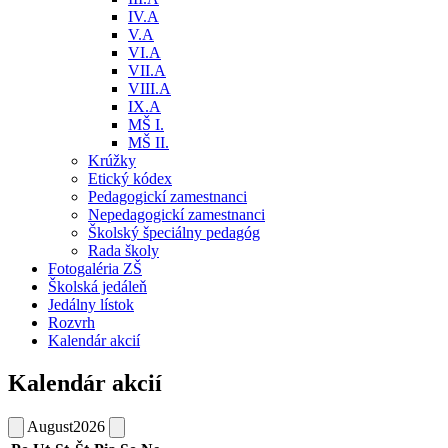
IV.A
V.A
VI.A
VII.A
VIII.A
IX.A
MŠ I.
MŠ II.
Krúžky
Etický kódex
Pedagogickí zamestnanci
Nepedagogickí zamestnanci
Školský špeciálny pedagóg
Rada školy
Fotogaléria ZŠ
Školská jedáleň
Jedálny lístok
Rozvrh
Kalendár akcií
Kalendár akcií
August
2026