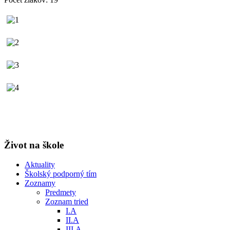
Život na škole
Aktuality
Školský podporný tím
Zoznamy
Predmety
Zoznam tried
I.A
II.A
III.A