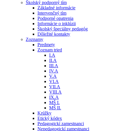
Školský podporný tím
Základné informácie
Intervenčný tím
Podporné opatrenia
Informácie o inklúzii
Školský špeciálny pedagóg
Dôležité kontakty
Zoznamy
Predmety
Zoznam tried
I.A
II.A
III.A
IV.A
V.A
VI.A
VII.A
VIII.A
IX.A
MŠ I.
MŠ II.
Krúžky
Etický kódex
Pedagogickí zamestnanci
Nepedagogickí zamestnanci