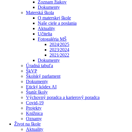
Zoznam žiakov
Dokumenty
Materská škola
O materskej škole
Naše ciele a poslania
Aktuality
Učitelia
Fotogaléria MŠ
2024⁄2025
2023⁄2024
2021⁄2022
Dokumenty
Úradná tabuľa
ŠkVP
Školský parlament
Dokumenty
Etický kódex AI
Štatút školy
Výchovný poradca a karierový poradca
Covid-19
Projekty
Knižnica
Oznamy
Život na škole
Aktuality