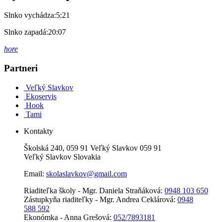
Slnko vychádza:
5:21
Slnko zapadá:
20:07
hore
Partneri
Veľký Slavkov
Ekoservis
Hook
Tami
Kontakty
Školská 240, 059 91 Veľký Slavkov 059 91
Veľký Slavkov Slovakia
Email:
skolaslavkov@gmail.com
Riaditeľka školy - Mgr. Daniela Straňáková:
0948 103 650
Zástupkyňa riaditeľky - Mgr. Andrea Ceklárová:
0948
588 592
Ekonómka - Anna Grešová:
052/7893181