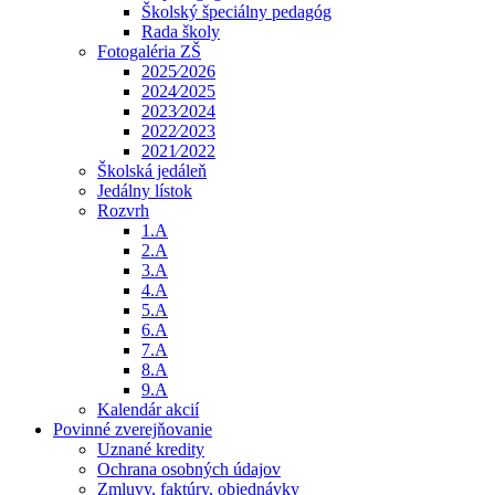
Školský špeciálny pedagóg
Rada školy
Fotogaléria ZŠ
2025⁄2026
2024⁄2025
2023⁄2024
2022⁄2023
2021⁄2022
Školská jedáleň
Jedálny lístok
Rozvrh
1.A
2.A
3.A
4.A
5.A
6.A
7.A
8.A
9.A
Kalendár akcií
Povinné zverejňovanie
Uznané kredity
Ochrana osobných údajov
Zmluvy, faktúry, objednávky