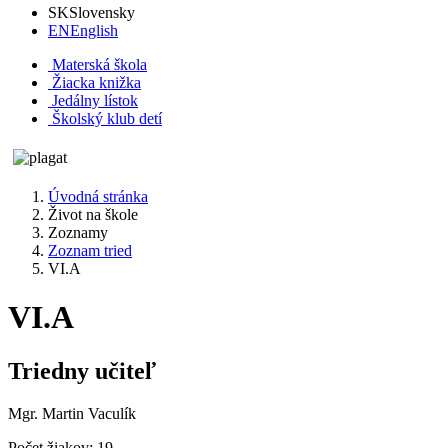
SK
Slovensky
EN
English
Materská škola
Žiacka knižka
Jedálny lístok
Školský klub detí
Úvodná stránka
Život na škole
Zoznamy
Zoznam tried
VI.A
VI.A
Triedny učiteľ
Mgr. Martin Vaculík
Počet žiakov: 19