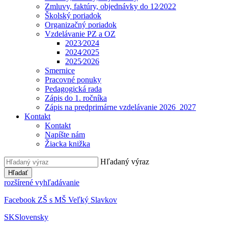
Zmluvy, faktúry, objednávky do 12⁄2022
Školský poriadok
Organizačný poriadok
Vzdelávanie PZ a OZ
2023⁄2024
2024⁄2025
2025⁄2026
Smernice
Pracovné ponuky
Pedagogická rada
Zápis do 1. ročníka
Zápis na predprimárne vzdelávanie 2026_2027
Kontakt
Kontakt
Napíšte nám
Žiacka knižka
Hľadaný výraz
Hľadať
rozšírené vyhľadávanie
Facebook ZŠ s MŠ Veľký Slavkov
SK
Slovensky