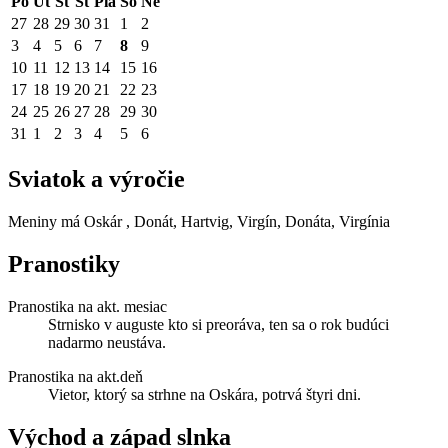
Po
Ut
St
Št
Pia
So
Ne
27
28
29
30
31
1
2
3
4
5
6
7
8
9
10
11
12
13
14
15
16
17
18
19
20
21
22
23
24
25
26
27
28
29
30
31
1
2
3
4
5
6
Sviatok a výročie
Meniny má
Oskár
, Donát, Hartvig, Virgín, Donáta, Virgínia
Pranostiky
Pranostika na akt. mesiac
Strnisko v auguste kto si preoráva, ten sa o rok budúci
nadarmo neustáva.
Pranostika na akt.deň
Vietor, ktorý sa strhne na Oskára, potrvá štyri dni.
Východ a západ slnka