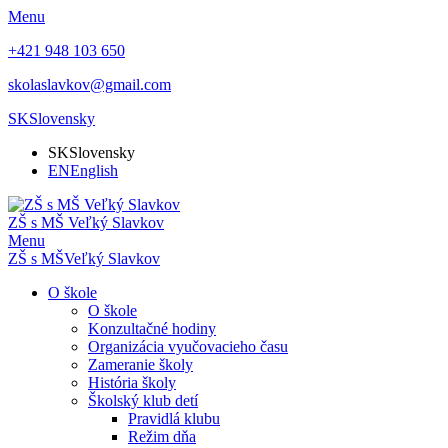
Menu
+421 948 103 650
skolaslavkov@gmail.com
SK
Slovensky
SK
Slovensky
EN
English
ZŠ s MŠ Veľký Slavkov
Menu
ZŠ s MŠ
Veľký Slavkov
O škole
O škole
Konzultačné hodiny
Organizácia vyučovacieho času
Zameranie školy
História školy
Školský klub detí
Pravidlá klubu
Režim dňa