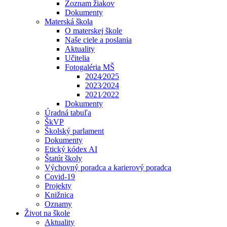
Zoznam žiakov
Dokumenty
Materská škola
O materskej škole
Naše ciele a poslania
Aktuality
Učitelia
Fotogaléria MŠ
2024⁄2025
2023⁄2024
2021⁄2022
Dokumenty
Úradná tabuľa
ŠkVP
Školský parlament
Dokumenty
Etický kódex AI
Štatút školy
Výchovný poradca a karierový poradca
Covid-19
Projekty
Knižnica
Oznamy
Život na škole
Aktuality