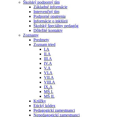
Školský podporný tím
Základné informácie
Intervenčný tím
Podporné opatrenia
Informácie o inklúzii
Školský špeciálny pedagóg
Dôležité kontakty
Zoznamy
Predmety
Zoznam tried
I.A
II.A
III.A
IV.A
V.A
VI.A
VII.A
VIII.A
IX.A
MŠ I.
MŠ II.
Krúžky
Etický kódex
Pedagogickí zamestnanci
Nepedagogickí zamestnanci