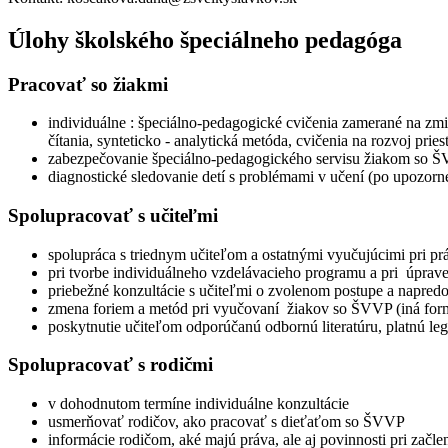
Úlohy školského špeciálneho pedagóga
Pracovať so žiakmi
individuálne : špeciálno-pedagogické cvičenia zamerané na zmi
čítania, synteticko - analytická metóda, cvičenia na rozvoj pri
zabezpečovanie špeciálno-pedagogického servisu žiakom so ŠV
diagnostické sledovanie detí s problémami v učení (po upozorne
Spolupracovať s učiteľmi
spolupráca s triednym učiteľom a ostatnými vyučujúcimi pri p
pri tvorbe individuálneho vzdelávacieho programu a pri úpra
priebežné konzultácie s učiteľmi o zvolenom postupe a napred
zmena foriem a metód pri vyučovaní žiakov so ŠVVP (iná forma
poskytnutie učiteľom odporúčanú odbornú literatúru, platnú leg
Spolupracovať s rodičmi
v dohodnutom termíne individuálne konzultácie
usmerňovať rodičov, ako pracovať s dieťaťom so ŠVVP
informácie rodičom, aké majú práva, ale aj povinnosti pri začl