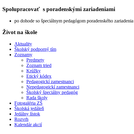
Spolupracovať s poradenskými zariadeniami
po dohode so špeciálnym pedagógom poradenského zariadenia 
Život na škole
Aktuality
Školský podporný tím
Zoznamy
Predmety
Zoznam tried
Krúžky
Etický kódex
Pedagogickí zamestnanci
Nepedagogickí zamestnanci
Školský špeciálny pedagóg
Rada školy
Fotogaléria ZŠ
Školská jedáleň
Jedálny lístok
Rozvrh
Kalendár akcií