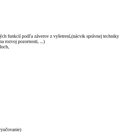
ch funkcií podľa záverov z vyšetrení,(nácvik správnej techniky
a rozvoj pozornosti, ...)
loch,
 vyučovanie)