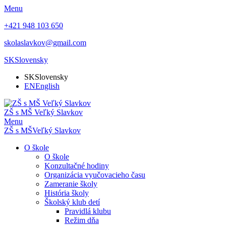
Menu
+421 948 103 650
skolaslavkov@gmail.com
SK
Slovensky
SK
Slovensky
EN
English
ZŠ s MŠ Veľký Slavkov
Menu
ZŠ s MŠ
Veľký Slavkov
O škole
O škole
Konzultačné hodiny
Organizácia vyučovacieho času
Zameranie školy
História školy
Školský klub detí
Pravidlá klubu
Režim dňa