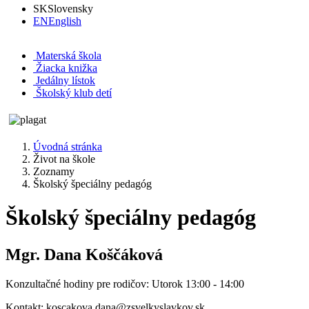
SK
Slovensky
EN
English
Materská škola
Žiacka knižka
Jedálny lístok
Školský klub detí
Úvodná stránka
Život na škole
Zoznamy
Školský špeciálny pedagóg
Školský špeciálny pedagóg
Mgr. Dana Koščáková
Konzultačné hodiny pre rodičov: Utorok 13:00 - 14:00
Kontakt: koscakova.dana@zsvelkyslavkov.sk