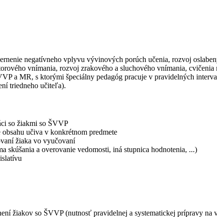
ernenie negatívneho vplyvu vývinových porúch učenia, rozvoj oslabený
estorového vnímania, rozvoj zrakového a sluchového vnímania, cvičenia n
VP a MR, s ktorými špeciálny pedagóg pracuje v pravidelných interva
ní triedneho učiteľa).
ráci so žiakmi so ŠVVP
ve obsahu učiva v konkrétnom predmete
ovaní žiaka vo vyučovaní
 skúšania a overovanie vedomosti, iná stupnica hodnotenia, ...)
islatívu
enení žiakov so ŠVVP (nutnosť pravidelnej a systematickej prípravy na