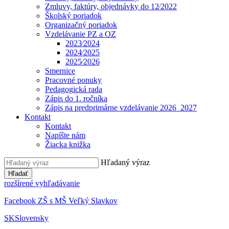
Zmluvy, faktúry, objednávky do 12⁄2022
Školský poriadok
Organizačný poriadok
Vzdelávanie PZ a OZ
2023⁄2024
2024⁄2025
2025⁄2026
Smernice
Pracovné ponuky
Pedagogická rada
Zápis do 1. ročníka
Zápis na predprimárne vzdelávanie 2026_2027
Kontakt
Kontakt
Napíšte nám
Žiacka knižka
Hľadaný výraz
Hľadať
rozšírené vyhľadávanie
Facebook ZŠ s MŠ Veľký Slavkov
SK
Slovensky