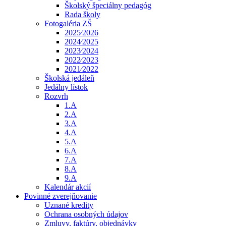
Školský špeciálny pedagóg
Rada školy
Fotogaléria ZŠ
2025⁄2026
2024⁄2025
2023⁄2024
2022⁄2023
2021⁄2022
Školská jedáleň
Jedálny lístok
Rozvrh
1.A
2.A
3.A
4.A
5.A
6.A
7.A
8.A
9.A
Kalendár akcií
Povinné zverejňovanie
Uznané kredity
Ochrana osobných údajov
Zmluvy, faktúry, objednávky