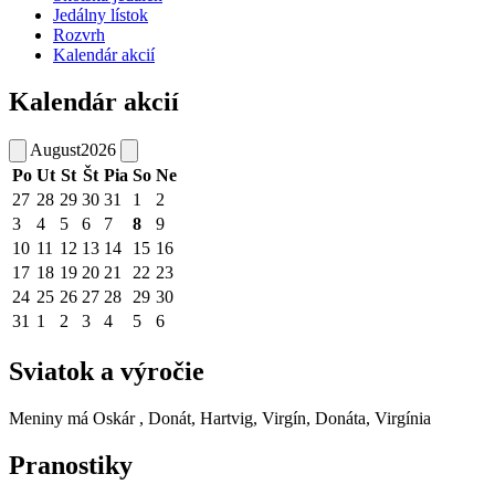
Jedálny lístok
Rozvrh
Kalendár akcií
Kalendár akcií
August
2026
Po
Ut
St
Št
Pia
So
Ne
27
28
29
30
31
1
2
3
4
5
6
7
8
9
10
11
12
13
14
15
16
17
18
19
20
21
22
23
24
25
26
27
28
29
30
31
1
2
3
4
5
6
Sviatok a výročie
Meniny má
Oskár
, Donát, Hartvig, Virgín, Donáta, Virgínia
Pranostiky