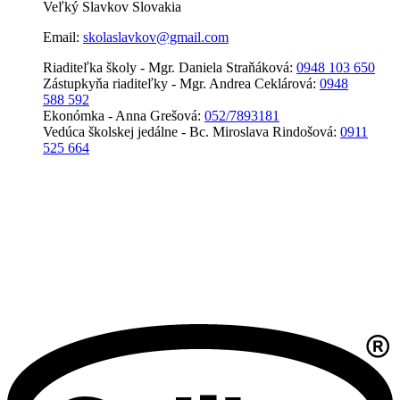
Veľký Slavkov Slovakia
Email:
skolaslavkov@gmail.com
Riaditeľka školy - Mgr. Daniela Straňáková:
0948 103 650
Zástupkyňa riaditeľky - Mgr. Andrea Ceklárová:
0948
588 592
Ekonómka - Anna Grešová:
052/7893181
Vedúca školskej jedálne - Bc. Miroslava Rindošová:
0911
525 664