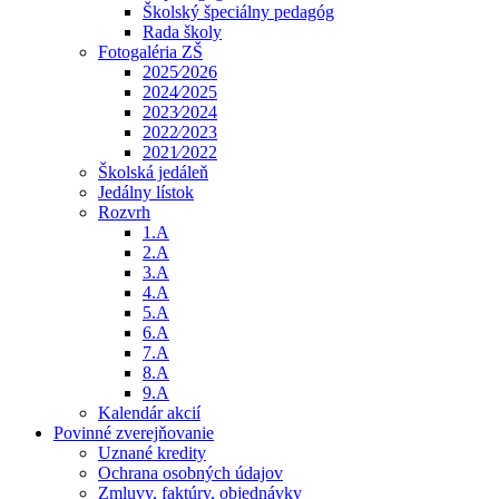
Školský špeciálny pedagóg
Rada školy
Fotogaléria ZŠ
2025⁄2026
2024⁄2025
2023⁄2024
2022⁄2023
2021⁄2022
Školská jedáleň
Jedálny lístok
Rozvrh
1.A
2.A
3.A
4.A
5.A
6.A
7.A
8.A
9.A
Kalendár akcií
Povinné zverejňovanie
Uznané kredity
Ochrana osobných údajov
Zmluvy, faktúry, objednávky