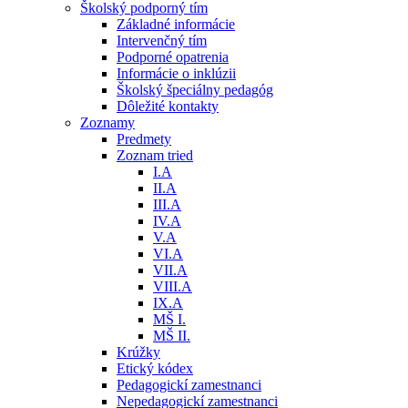
Školský podporný tím
Základné informácie
Intervenčný tím
Podporné opatrenia
Informácie o inklúzii
Školský špeciálny pedagóg
Dôležité kontakty
Zoznamy
Predmety
Zoznam tried
I.A
II.A
III.A
IV.A
V.A
VI.A
VII.A
VIII.A
IX.A
MŠ I.
MŠ II.
Krúžky
Etický kódex
Pedagogickí zamestnanci
Nepedagogickí zamestnanci