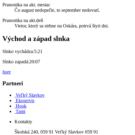
Pranostika na akt. mesiac
Čo august nedopečie, to september nedovarí.
Pranostika na akt.deň
Vietor, ktorý sa strhne na Oskára, potrvá štyri dni.
Východ a západ slnka
Slnko vychádza:
5:21
Slnko zapadá:
20:07
hore
Partneri
Veľký Slavkov
Ekoservis
Hook
Tami
Kontakty
Školská 240, 059 91 Veľký Slavkov 059 91