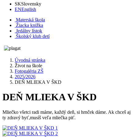
SK
Slovensky
EN
English
Materská škola
Žiacka knižka
Jedálny lístok
Školský klub detí
Úvodná stránka
Život na škole
Fotogaléria ZŠ
2025/2026
DEŇ MLIEKA V ŠKD
DEŇ MLIEKA V ŠKD
Mliečko všetci radi máme, každý deň, si hrnček dáme. Ak chceš aj
ty zdravý byť,musíš veľa mliečka piť.