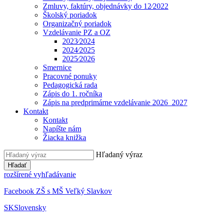
Zmluvy, faktúry, objednávky do 12⁄2022
Školský poriadok
Organizačný poriadok
Vzdelávanie PZ a OZ
2023⁄2024
2024⁄2025
2025⁄2026
Smernice
Pracovné ponuky
Pedagogická rada
Zápis do 1. ročníka
Zápis na predprimárne vzdelávanie 2026_2027
Kontakt
Kontakt
Napíšte nám
Žiacka knižka
Hľadaný výraz
Hľadať
rozšírené vyhľadávanie
Facebook ZŠ s MŠ Veľký Slavkov
SK
Slovensky