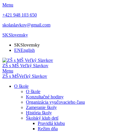
Menu
+421 948 103 650
skolaslavkov@gmail.com
SK
Slovensky
SK
Slovensky
EN
English
ZŠ s MŠ Veľký Slavkov
Menu
ZŠ s MŠ
Veľký Slavkov
O škole
O škole
Konzultačné hodiny
Organizácia vyučovacieho času
Zameranie školy
História školy
Školský klub detí
Pravidlá klubu
Režim dňa