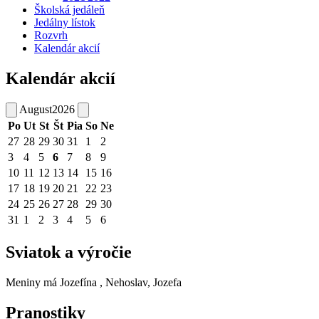
Školská jedáleň
Jedálny lístok
Rozvrh
Kalendár akcií
Kalendár akcií
August
2026
Po
Ut
St
Št
Pia
So
Ne
27
28
29
30
31
1
2
3
4
5
6
7
8
9
10
11
12
13
14
15
16
17
18
19
20
21
22
23
24
25
26
27
28
29
30
31
1
2
3
4
5
6
Sviatok a výročie
Meniny má
Jozefína
, Nehoslav, Jozefa
Pranostiky