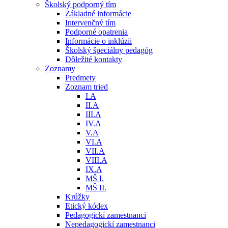
Školský podporný tím
Základné informácie
Intervenčný tím
Podporné opatrenia
Informácie o inklúzii
Školský špeciálny pedagóg
Dôležité kontakty
Zoznamy
Predmety
Zoznam tried
I.A
II.A
III.A
IV.A
V.A
VI.A
VII.A
VIII.A
IX.A
MŠ I.
MŠ II.
Krúžky
Etický kódex
Pedagogickí zamestnanci
Nepedagogickí zamestnanci