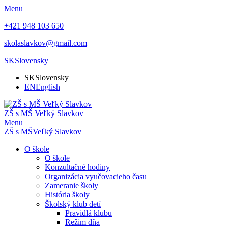
Menu
+421 948 103 650
skolaslavkov@gmail.com
SK
Slovensky
SK
Slovensky
EN
English
ZŠ s MŠ Veľký Slavkov
Menu
ZŠ s MŠ
Veľký Slavkov
O škole
O škole
Konzultačné hodiny
Organizácia vyučovacieho času
Zameranie školy
História školy
Školský klub detí
Pravidlá klubu
Režim dňa