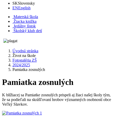
SK
Slovensky
EN
English
Materská škola
Žiacka knižka
Jedálny lístok
Školský klub detí
Úvodná stránka
Život na škole
Fotogaléria ZŠ
2024/2025
Pamiatka zosnulých
Pamiatka zosnulých
K blížiacej sa Pamiatke zosnulých prispeli aj žiaci našej školy tým,
že sa podieľali na skrášľovaní hrobov významných osobností obce
Veľký Slavkov.