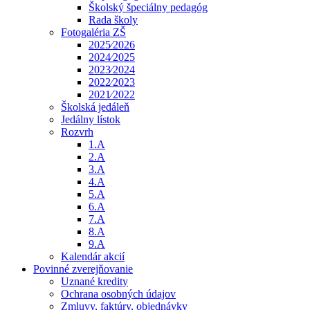
Školský špeciálny pedagóg
Rada školy
Fotogaléria ZŠ
2025⁄2026
2024⁄2025
2023⁄2024
2022⁄2023
2021⁄2022
Školská jedáleň
Jedálny lístok
Rozvrh
1.A
2.A
3.A
4.A
5.A
6.A
7.A
8.A
9.A
Kalendár akcií
Povinné zverejňovanie
Uznané kredity
Ochrana osobných údajov
Zmluvy, faktúry, objednávky