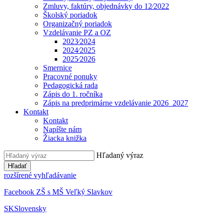
Zmluvy, faktúry, objednávky do 12⁄2022
Školský poriadok
Organizačný poriadok
Vzdelávanie PZ a OZ
2023⁄2024
2024⁄2025
2025⁄2026
Smernice
Pracovné ponuky
Pedagogická rada
Zápis do 1. ročníka
Zápis na predprimárne vzdelávanie 2026_2027
Kontakt
Kontakt
Napíšte nám
Žiacka knižka
Hľadaný výraz
Hľadať
rozšírené vyhľadávanie
Facebook ZŠ s MŠ Veľký Slavkov
SK
Slovensky