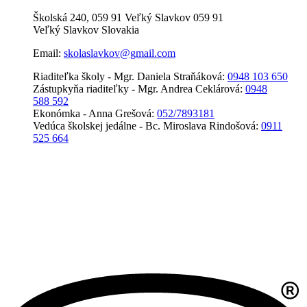
Školská 240, 059 91 Veľký Slavkov 059 91
Veľký Slavkov Slovakia
Email:
skolaslavkov@gmail.com
Riaditeľka školy - Mgr. Daniela Straňáková:
0948 103 650
Zástupkyňa riaditeľky - Mgr. Andrea Ceklárová:
0948
588 592
Ekonómka - Anna Grešová:
052/7893181
Vedúca školskej jedálne - Bc. Miroslava Rindošová:
0911
525 664