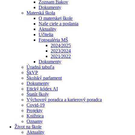
Zoznam žiakov
Dokumenty
Materská škola
O materskej škole
Naše ciele a poslania
Aktuality
Učitelia
Fotogaléria MŠ
2024⁄2025
2023⁄2024
2021⁄2022
Dokumenty
Úradná tabuľa
ŠkVP
Školský parlament
Dokumenty
Etický kódex AI
Štatút školy
Výchovný poradca a karierový poradca
Covid-19
Projekty
Knižnica
Oznamy
Život na škole
Aktuality