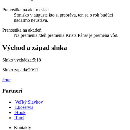
Pranostika na akt. mesiac
Strnisko v auguste kto si preoráva, ten sa o rok budúci
nadarmo neustáva.
Pranostika na akt.deň
Na premenia /deň premenia Krista Pána/ je premena vôd.
Východ a západ slnka
Slnko vychádza:
5:18
Slnko zapadá:
20:11
hore
Partneri
Veľký Slavkov
Ekoservis
Hook
Tami
Kontakty