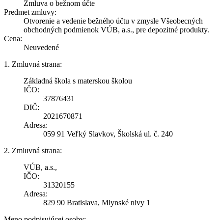
Zmluva o bežnom účte
Predmet zmluvy:
Otvorenie a vedenie bežného účtu v zmysle Všeobecných
obchodných podmienok VÚB, a.s., pre depozitné produkty.
Cena:
Neuvedené
1. Zmluvná strana:
Základná škola s materskou školou
IČO:
37876431
DIČ:
2021670871
Adresa:
059 91 Veľký Slavkov, Školská ul. č. 240
2. Zmluvná strana:
VÚB, a.s.,
IČO:
31320155
Adresa:
829 90 Bratislava, Mlynské nivy 1
Meno podpisujúcej osoby: