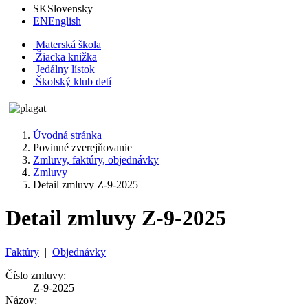
SK
Slovensky
EN
English
Materská škola
Žiacka knižka
Jedálny lístok
Školský klub detí
Úvodná stránka
Povinné zverejňovanie
Zmluvy, faktúry, objednávky
Zmluvy
Detail zmluvy Z-9-2025
Detail zmluvy Z-9-2025
Faktúry
|
Objednávky
Číslo zmluvy:
Z-9-2025
Názov: