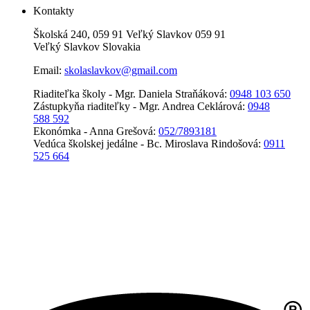
Kontakty
Školská 240, 059 91 Veľký Slavkov 059 91
Veľký Slavkov Slovakia
Email:
skolaslavkov@gmail.com
Riaditeľka školy - Mgr. Daniela Straňáková:
0948 103 650
Zástupkyňa riaditeľky - Mgr. Andrea Ceklárová:
0948
588 592
Ekonómka - Anna Grešová:
052/7893181
Vedúca školskej jedálne - Bc. Miroslava Rindošová:
0911
525 664