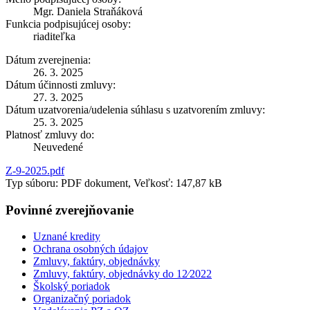
Mgr. Daniela Straňáková
Funkcia podpisujúcej osoby:
riaditeľka
Dátum zverejnenia:
26. 3. 2025
Dátum účinnosti zmluvy:
27. 3. 2025
Dátum uzatvorenia/udelenia súhlasu s uzatvorením zmluvy:
25. 3. 2025
Platnosť zmluvy do:
Neuvedené
Z-9-2025.pdf
Typ súboru: PDF dokument, Veľkosť: 147,87 kB
Povinné zverejňovanie
Uznané kredity
Ochrana osobných údajov
Zmluvy, faktúry, objednávky
Zmluvy, faktúry, objednávky do 12⁄2022
Školský poriadok
Organizačný poriadok