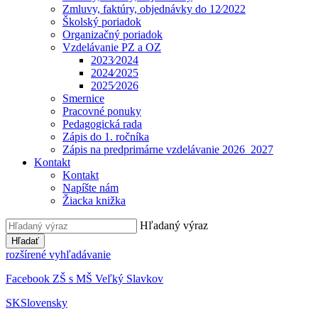
Zmluvy, faktúry, objednávky do 12⁄2022
Školský poriadok
Organizačný poriadok
Vzdelávanie PZ a OZ
2023⁄2024
2024⁄2025
2025⁄2026
Smernice
Pracovné ponuky
Pedagogická rada
Zápis do 1. ročníka
Zápis na predprimárne vzdelávanie 2026_2027
Kontakt
Kontakt
Napíšte nám
Žiacka knižka
Hľadaný výraz
Hľadať
rozšírené vyhľadávanie
Facebook ZŠ s MŠ Veľký Slavkov
SK
Slovensky