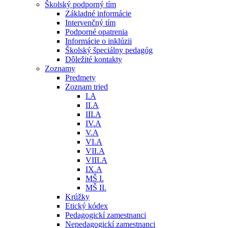
Školský podporný tím
Základné informácie
Intervenčný tím
Podporné opatrenia
Informácie o inklúzii
Školský špeciálny pedagóg
Dôležité kontakty
Zoznamy
Predmety
Zoznam tried
I.A
II.A
III.A
IV.A
V.A
VI.A
VII.A
VIII.A
IX.A
MŠ I.
MŠ II.
Krúžky
Etický kódex
Pedagogickí zamestnanci
Nepedagogickí zamestnanci