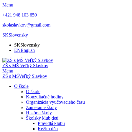
Menu
+421 948 103 650
skolaslavkov@gmail.com
SK
Slovensky
SK
Slovensky
EN
English
ZŠ s MŠ Veľký Slavkov
Menu
ZŠ s MŠ
Veľký Slavkov
O škole
O škole
Konzultačné hodiny
Organizácia vyučovacieho času
Zameranie školy
História školy
Školský klub detí
Pravidlá klubu
Režim dňa