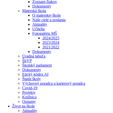
Zoznam žiakov
Dokumenty
Materská škola
O materskej škole
Naše ciele a poslania
Aktuality
Učitelia
Fotogaléria MŠ
2024⁄2025
2023⁄2024
2021⁄2022
Dokumenty
Úradná tabuľa
ŠkVP
Školský parlament
Dokumenty
Etický kódex AI
Štatút školy
Výchovný poradca a karierový poradca
Covid-19
Projekty
Knižnica
Oznamy
Život na škole
Aktuality