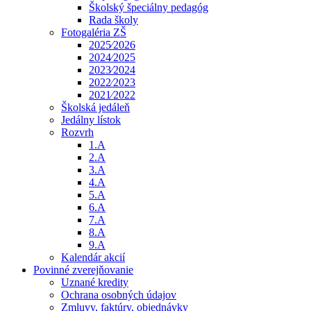
Školský špeciálny pedagóg
Rada školy
Fotogaléria ZŠ
2025⁄2026
2024⁄2025
2023⁄2024
2022⁄2023
2021⁄2022
Školská jedáleň
Jedálny lístok
Rozvrh
1.A
2.A
3.A
4.A
5.A
6.A
7.A
8.A
9.A
Kalendár akcií
Povinné zverejňovanie
Uznané kredity
Ochrana osobných údajov
Zmluvy, faktúry, objednávky