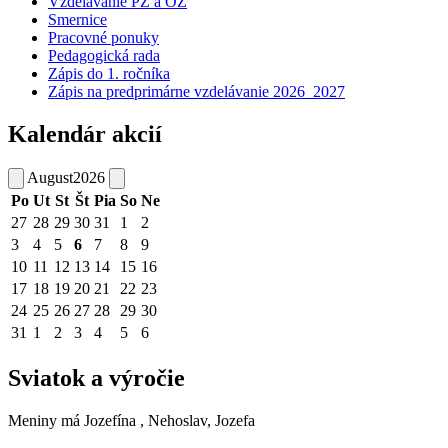
Vzdelávanie PZ a OZ
Smernice
Pracovné ponuky
Pedagogická rada
Zápis do 1. ročníka
Zápis na predprimárne vzdelávanie 2026_2027
Kalendár akcií
August
2026
Po
Ut
St
Št
Pia
So
Ne
27
28
29
30
31
1
2
3
4
5
6
7
8
9
10
11
12
13
14
15
16
17
18
19
20
21
22
23
24
25
26
27
28
29
30
31
1
2
3
4
5
6
Sviatok a výročie
Meniny má
Jozefína
, Nehoslav, Jozefa