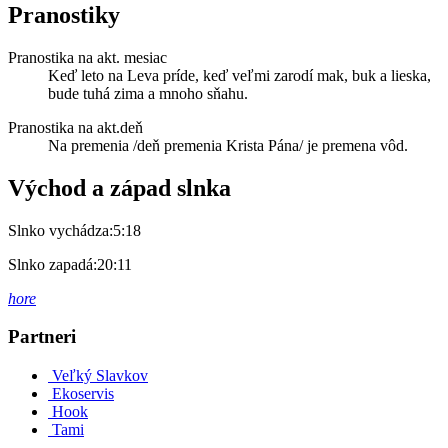
Pranostiky
Pranostika na akt. mesiac
Keď leto na Leva príde, keď veľmi zarodí mak, buk a lieska,
bude tuhá zima a mnoho sňahu.
Pranostika na akt.deň
Na premenia /deň premenia Krista Pána/ je premena vôd.
Východ a západ slnka
Slnko vychádza:
5:18
Slnko zapadá:
20:11
hore
Partneri
Veľký Slavkov
Ekoservis
Hook
Tami