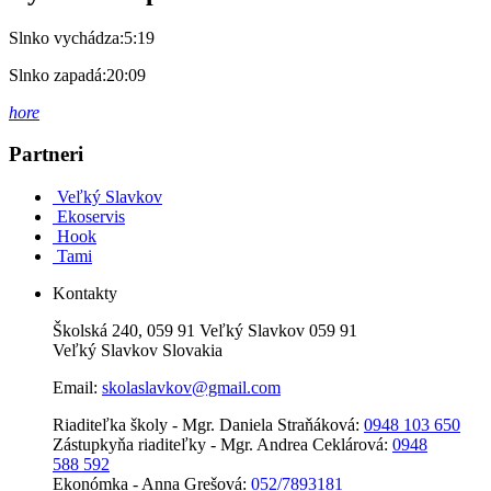
Slnko vychádza:
5:19
Slnko zapadá:
20:09
hore
Partneri
Veľký Slavkov
Ekoservis
Hook
Tami
Kontakty
Školská 240, 059 91 Veľký Slavkov 059 91
Veľký Slavkov Slovakia
Email:
skolaslavkov@gmail.com
Riaditeľka školy - Mgr. Daniela Straňáková:
0948 103 650
Zástupkyňa riaditeľky - Mgr. Andrea Ceklárová:
0948
588 592
Ekonómka - Anna Grešová:
052/7893181