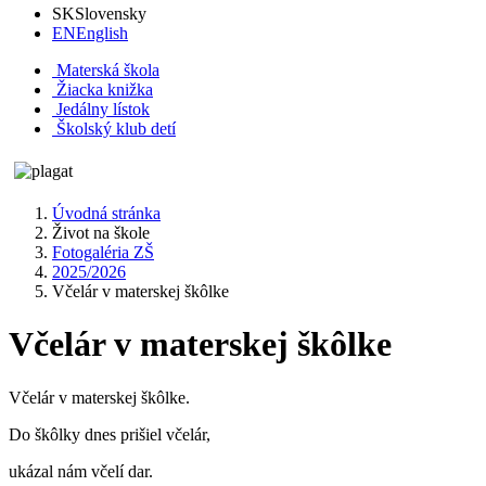
SK
Slovensky
EN
English
Materská škola
Žiacka knižka
Jedálny lístok
Školský klub detí
Úvodná stránka
Život na škole
Fotogaléria ZŠ
2025/2026
Včelár v materskej škôlke
Včelár v materskej škôlke
Včelár v materskej škôlke.
Do škôlky dnes prišiel včelár,
ukázal nám včelí dar.