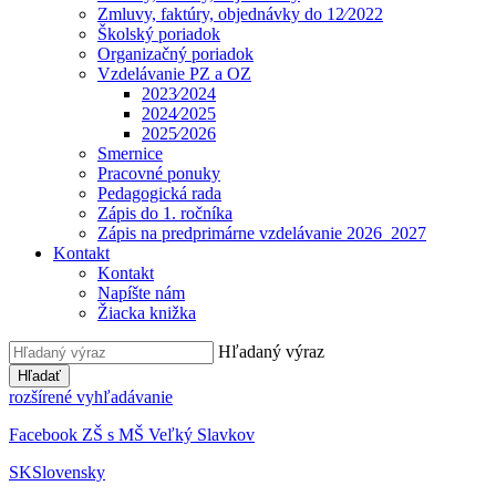
Zmluvy, faktúry, objednávky do 12⁄2022
Školský poriadok
Organizačný poriadok
Vzdelávanie PZ a OZ
2023⁄2024
2024⁄2025
2025⁄2026
Smernice
Pracovné ponuky
Pedagogická rada
Zápis do 1. ročníka
Zápis na predprimárne vzdelávanie 2026_2027
Kontakt
Kontakt
Napíšte nám
Žiacka knižka
Hľadaný výraz
Hľadať
rozšírené vyhľadávanie
Facebook ZŠ s MŠ Veľký Slavkov
SK
Slovensky