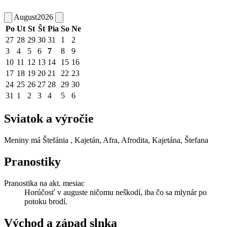
August
2026
Po
Ut
St
Št
Pia
So
Ne
27
28
29
30
31
1
2
3
4
5
6
7
8
9
10
11
12
13
14
15
16
17
18
19
20
21
22
23
24
25
26
27
28
29
30
31
1
2
3
4
5
6
Sviatok a výročie
Meniny má
Štefánia
, Kajetán, Afra, Afrodita, Kajetána, Štefana
Pranostiky
Pranostika na akt. mesiac
Horúčosť v auguste ničomu neškodí, iba čo sa mlynár po
potoku brodí.
Východ a západ slnka