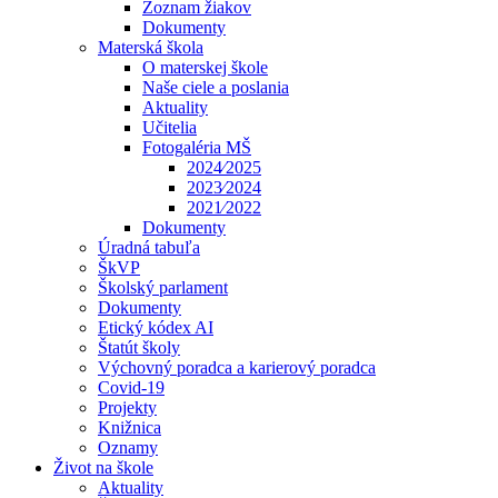
Zoznam žiakov
Dokumenty
Materská škola
O materskej škole
Naše ciele a poslania
Aktuality
Učitelia
Fotogaléria MŠ
2024⁄2025
2023⁄2024
2021⁄2022
Dokumenty
Úradná tabuľa
ŠkVP
Školský parlament
Dokumenty
Etický kódex AI
Štatút školy
Výchovný poradca a karierový poradca
Covid-19
Projekty
Knižnica
Oznamy
Život na škole
Aktuality