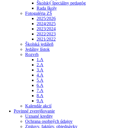
Školský špeciálny pedagóg
Rada školy
Fotogaléria ZŠ
2025⁄2026
2024⁄2025
2023⁄2024
2022⁄2023
2021⁄2022
Školská jedáleň
Jedálny lístok
Rozvrh
1.A
2.A
3.A
4.A
5.A
6.A
7.A
8.A
9.A
Kalendár akcií
Povinné zverejňovanie
Uznané kredity
Ochrana osobných údajov
Zmluvy, faktúry, objednávky