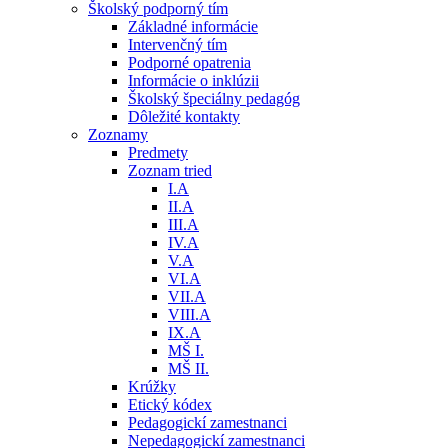
Školský podporný tím
Základné informácie
Intervenčný tím
Podporné opatrenia
Informácie o inklúzii
Školský špeciálny pedagóg
Dôležité kontakty
Zoznamy
Predmety
Zoznam tried
I.A
II.A
III.A
IV.A
V.A
VI.A
VII.A
VIII.A
IX.A
MŠ I.
MŠ II.
Krúžky
Etický kódex
Pedagogickí zamestnanci
Nepedagogickí zamestnanci