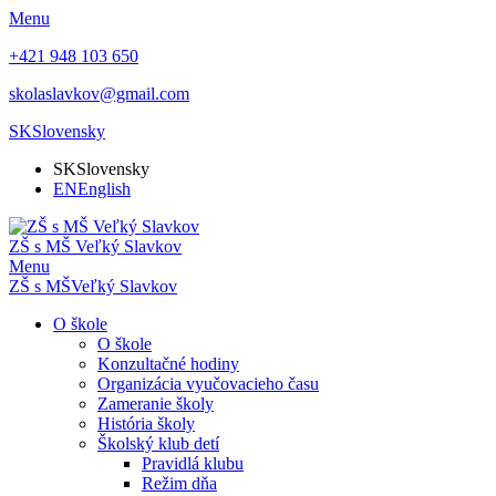
Menu
+421 948 103 650
skolaslavkov@gmail.com
SK
Slovensky
SK
Slovensky
EN
English
ZŠ s MŠ Veľký Slavkov
Menu
ZŠ s MŠ
Veľký Slavkov
O škole
O škole
Konzultačné hodiny
Organizácia vyučovacieho času
Zameranie školy
História školy
Školský klub detí
Pravidlá klubu
Režim dňa