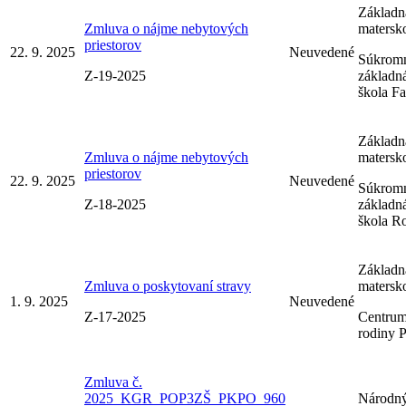
Základná
Zmluva o nájme nebytových
matersk
priestorov
22. 9. 2025
Neuvedené
Súkrom
Z-19-2025
základn
škola Fa
Základná
Zmluva o nájme nebytových
matersk
priestorov
22. 9. 2025
Neuvedené
Súkrom
Z-18-2025
základn
škola R
Základná
Zmluva o poskytovaní stravy
matersk
1. 9. 2025
Neuvedené
Z-17-2025
Centrum 
rodiny 
Zmluva č.
2025_KGR_POP3ZŠ_PKPO_960
Národný 