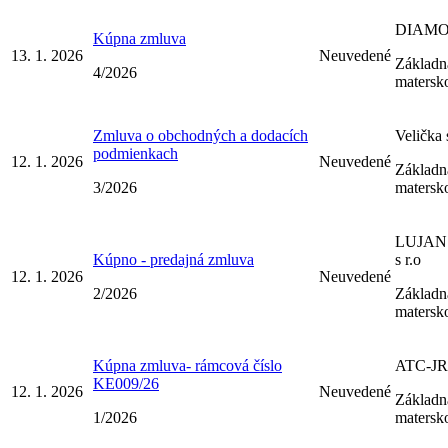
DIAMON
Kúpna zmluva
13. 1. 2026
Neuvedené
Základná
4/2026
matersk
Zmluva o obchodných a dodacích
Velička s
podmienkach
12. 1. 2026
Neuvedené
Základná
3/2026
matersk
LUJAN P
Kúpno - predajná zmluva
s r.o
12. 1. 2026
Neuvedené
2/2026
Základná
matersk
Kúpna zmluva- rámcová číslo
ATC-JR, 
KE009/26
12. 1. 2026
Neuvedené
Základná
1/2026
matersk