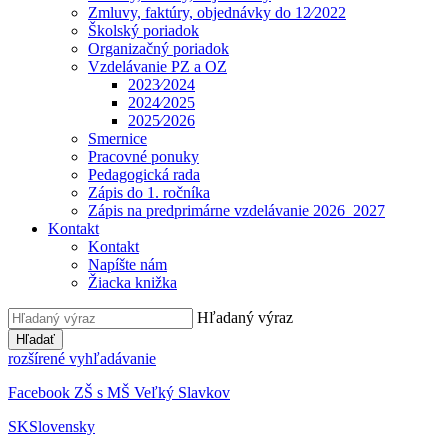
Zmluvy, faktúry, objednávky do 12⁄2022
Školský poriadok
Organizačný poriadok
Vzdelávanie PZ a OZ
2023⁄2024
2024⁄2025
2025⁄2026
Smernice
Pracovné ponuky
Pedagogická rada
Zápis do 1. ročníka
Zápis na predprimárne vzdelávanie 2026_2027
Kontakt
Kontakt
Napíšte nám
Žiacka knižka
Hľadaný výraz
Hľadať
rozšírené vyhľadávanie
Facebook ZŠ s MŠ Veľký Slavkov
SK
Slovensky