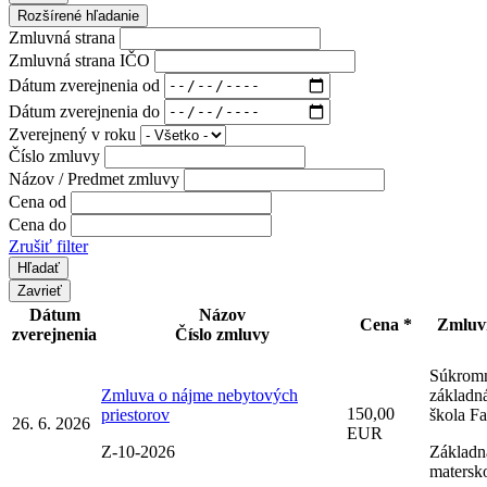
Rozšírené hľadanie
Zmluvná strana
Zmluvná strana IČO
Dátum zverejnenia od
Dátum zverejnenia do
Zverejnený v roku
Číslo zmluvy
Názov / Predmet zmluvy
Cena od
Cena do
Zrušiť filter
Zavrieť
Dátum
Názov
Cena *
Zmluvn
zverejnenia
Číslo zmluvy
Súkrom
Zmluva o nájme nebytových
základn
150,00
priestorov
škola Fa
26. 6. 2026
EUR
Z-10-2026
Základná
matersk