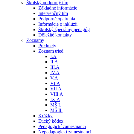
Školský podporný tím
Základné informácie
Intervenčný tím
Podporné opatrenia
Informácie o inklúzii
Školský špeciálny pedagóg
Dôležité kontakty
Zoznamy
Predmety
Zoznam tried
I.A
II.A
III.A
IV.A
V.A
VI.A
VII.A
VIII.A
IX.A
MŠ I.
MŠ II.
Krúžky
Etický kódex
Pedagogickí zamestnanci
Nepedagogickí zamestnanci