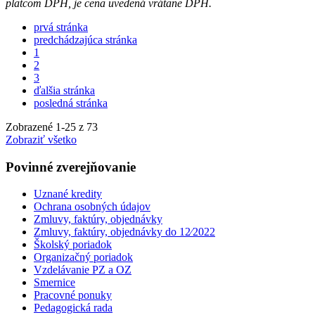
platcom DPH, je cena uvedená vrátane DPH.
prvá stránka
predchádzajúca stránka
1
2
3
ďalšia stránka
posledná stránka
Zobrazené
1
-
25
z 73
Zobraziť všetko
Povinné zverejňovanie
Uznané kredity
Ochrana osobných údajov
Zmluvy, faktúry, objednávky
Zmluvy, faktúry, objednávky do 12⁄2022
Školský poriadok
Organizačný poriadok
Vzdelávanie PZ a OZ
Smernice
Pracovné ponuky
Pedagogická rada