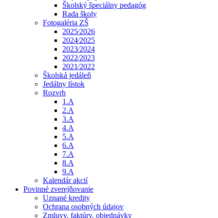
Školský špeciálny pedagóg
Rada školy
Fotogaléria ZŠ
2025⁄2026
2024⁄2025
2023⁄2024
2022⁄2023
2021⁄2022
Školská jedáleň
Jedálny lístok
Rozvrh
1.A
2.A
3.A
4.A
5.A
6.A
7.A
8.A
9.A
Kalendár akcií
Povinné zverejňovanie
Uznané kredity
Ochrana osobných údajov
Zmluvy, faktúry, objednávky