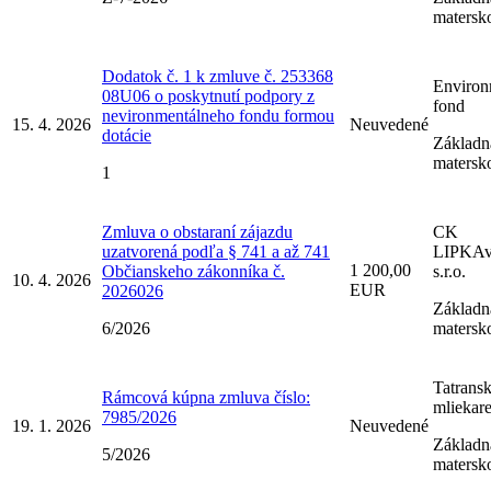
matersk
Dodatok č. 1 k zmluve č. 253368
Environ
08U06 o poskytnutí podpory z
fond
nevironmentálneho fondu formou
15. 4. 2026
Neuvedené
dotácie
Základná
matersk
1
Zmluva o obstaraní zájazdu
CK
uzatvorená podľa § 741 a až 741
LIPKAve
1 200,00
Občianskeho zákonníka č.
s.r.o.
10. 4. 2026
EUR
2026026
Základná
6/2026
matersk
Tatrans
Rámcová kúpna zmluva číslo:
mliekare
7985/2026
19. 1. 2026
Neuvedené
Základná
5/2026
matersk