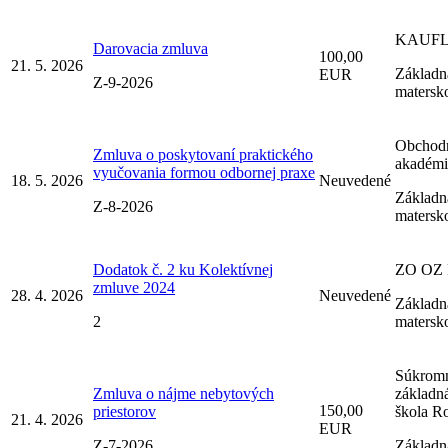
KAUF
Darovacia zmluva
100,00
21. 5. 2026
Základná
EUR
Z-9-2026
matersk
Obchod
Zmluva o poskytovaní praktického
akadémi
vyučovania formou odbornej praxe
18. 5. 2026
Neuvedené
Základná
Z-8-2026
matersk
Dodatok č. 2 ku Kolektívnej
ZO OZ 
zmluve 2024
28. 4. 2026
Neuvedené
Základná
2
matersk
Súkrom
Zmluva o nájme nebytových
základn
150,00
priestorov
škola R
21. 4. 2026
EUR
Z-7-2026
Základná