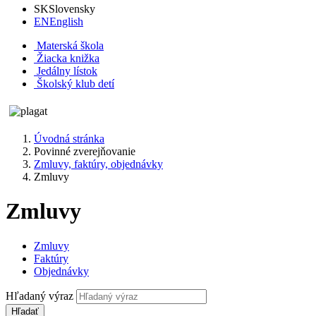
SK
Slovensky
EN
English
Materská škola
Žiacka knižka
Jedálny lístok
Školský klub detí
Úvodná stránka
Povinné zverejňovanie
Zmluvy, faktúry, objednávky
Zmluvy
Zmluvy
Zmluvy
Faktúry
Objednávky
Hľadaný výraz
Hľadať