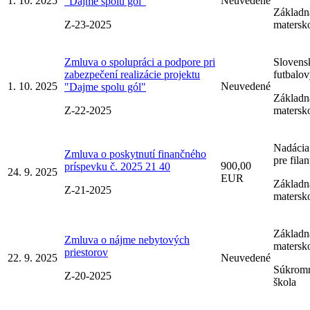
1. 10. 2025
Neuvedené
"Dajme spolu gól"
Základná
Z-23-2025
matersk
Zmluva o spolupráci a podpore pri
Slovens
zabezpečení realizácie projektu
futbalo
1. 10. 2025
Neuvedené
"Dajme spolu gól"
Základná
Z-22-2025
matersk
Nadácia
Zmluva o poskytnutí finančného
pre fila
900,00
príspevku č. 2025 21 40
24. 9. 2025
EUR
Základná
Z-21-2025
matersk
Základná
Zmluva o nájme nebytových
matersk
priestorov
22. 9. 2025
Neuvedené
Súkromn
Z-20-2025
škola