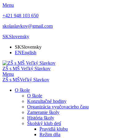
Menu
+421 948 103 650
skolaslavkov@gmail.com
SK
Slovensky
SK
Slovensky
EN
English
ZŠ s MŠ Veľký Slavkov
Menu
ZŠ s MŠ
Veľký Slavkov
O škole
O škole
Konzultačné hodiny
Organizácia vyučovacieho času
Zameranie školy
História školy
Školský klub detí
Pravidlá klubu
Režim dňa