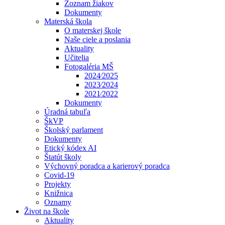
Zoznam žiakov
Dokumenty
Materská škola
O materskej škole
Naše ciele a poslania
Aktuality
Učitelia
Fotogaléria MŠ
2024⁄2025
2023⁄2024
2021⁄2022
Dokumenty
Úradná tabuľa
ŠkVP
Školský parlament
Dokumenty
Etický kódex AI
Štatút školy
Výchovný poradca a karierový poradca
Covid-19
Projekty
Knižnica
Oznamy
Život na škole
Aktuality