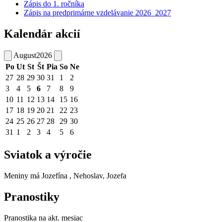
Zápis do 1. ročníka
Zápis na predprimárne vzdelávanie 2026_2027
Kalendár akcií
August
2026
Po
Ut
St
Št
Pia
So
Ne
27
28
29
30
31
1
2
3
4
5
6
7
8
9
10
11
12
13
14
15
16
17
18
19
20
21
22
23
24
25
26
27
28
29
30
31
1
2
3
4
5
6
Sviatok a výročie
Meniny má
Jozefína
, Nehoslav, Jozefa
Pranostiky
Pranostika na akt. mesiac