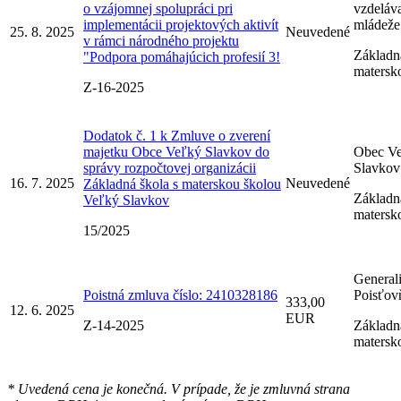
o vzájomnej spolupráci pri
vzdeláva
implementácii projektových aktivít
mládeže
25. 8. 2025
Neuvedené
v rámci národného projektu
Základná
"Podpora pomáhajúcich profesií 3!
matersk
Z-16-2025
Dodatok č. 1 k Zmluve o zverení
majetku Obce Veľký Slavkov do
Obec V
správy rozpočtovej organizácii
Slavkov
16. 7. 2025
Neuvedené
Základná škola s materskou školou
Základná
Veľký Slavkov
matersk
15/2025
General
Poistná zmluva číslo: 2410328186
Poisťov
333,00
12. 6. 2025
EUR
Z-14-2025
Základná
matersk
* Uvedená cena je konečná. V prípade, že je zmluvná strana