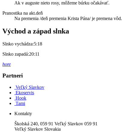
Ak v auguste nieto rosy, môžeme búrku očakávať.
Pranostika na akt.deň
Na premenia /deň premenia Krista Pána/ je premena vôd.
Východ a západ slnka
Slnko vychádza:
5:18
Slnko zapadá:
20:11
hore
Partneri
Veľký Slavkov
Ekoservis
Hook
Tami
Kontakty
Školská 240, 059 91 Veľký Slavkov 059 91
Veľký Slavkov Slovakia