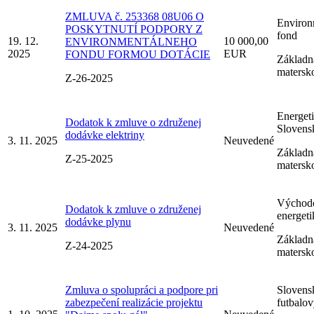
ZMLUVA č. 253368 08U06 O
Environ
POSKYTNUTÍ PODPORY Z
fond
19. 12.
10 000,00
ENVIRONMENTÁLNEHO
2025
EUR
FONDU FORMOU DOTÁCIE
Základná
matersk
Z-26-2025
Energet
Dodatok k zmluve o združenej
Slovensk
dodávke elektriny
3. 11. 2025
Neuvedené
Základná
Z-25-2025
matersk
Východo
Dodatok k zmluve o združenej
energeti
dodávke plynu
3. 11. 2025
Neuvedené
Základná
Z-24-2025
matersk
Zmluva o spolupráci a podpore pri
Slovens
zabezpečení realizácie projektu
futbalo